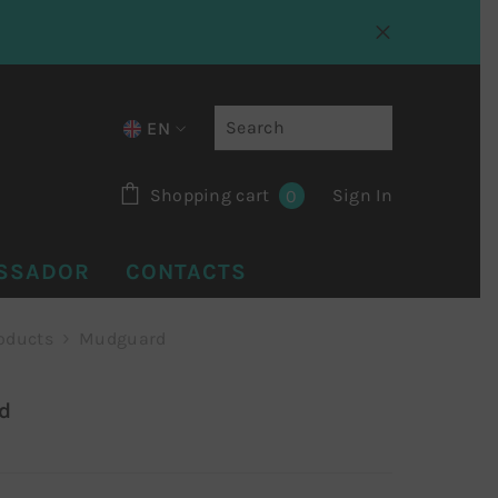
EN
IT
0 items
Shopping cart
Sign In
0
EN
FR
SSADOR
CONTACTS
oducts
Mudguard
d