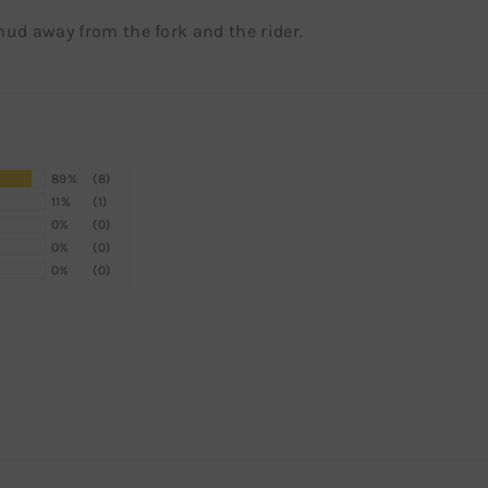
ud away from the fork and the rider.
89%
(8)
11%
(1)
0%
(0)
0%
(0)
0%
(0)