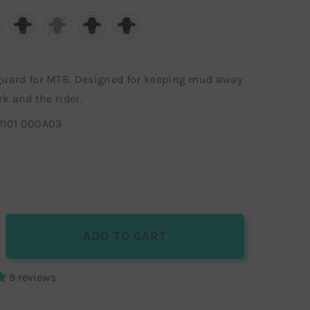
uard for MTB. Designed for keeping mud away
rk and the rider.
 1101 000A03
ADD TO CART
9 reviews