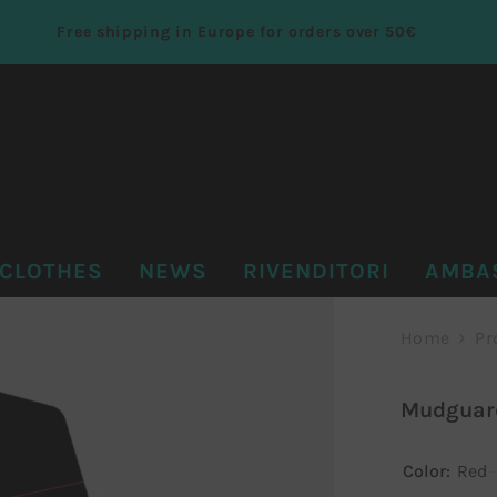
Free shipping in Europe for orders over 50€
CLOTHES
NEWS
RIVENDITORI
AMBA
Home
Pr
Mudguar
Color:
Red