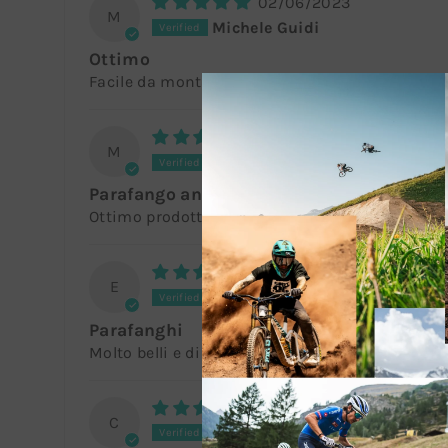
02/06/2023
M
Michele Guidi
Ottimo
Facile da montare e lavare. Pieghevole ma resi
13/11/2022
M
MARCO PELIZZARI
Parafango anteriore MTB
Ottimo prodotto. Installazione molto facile.
08/06/2021
E
Elia Cagnola
Parafanghi
Molto belli e di qualità
20/05/2021
C
Cristiano Bordi