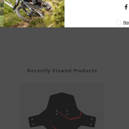
1
2
No
Recently Viewed Products