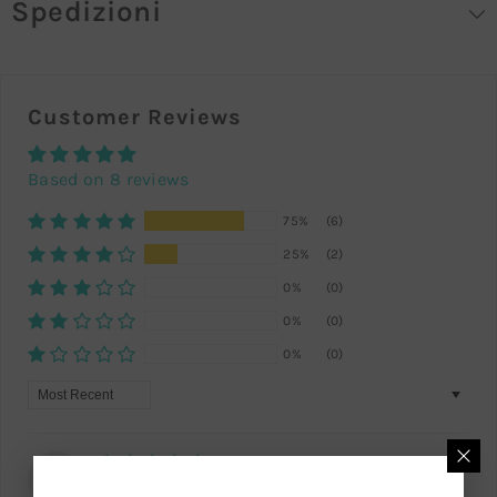
Spedizioni
Customer Reviews
Based on 8 reviews
75%
(6)
25%
(2)
0%
(0)
0%
(0)
0%
(0)
Sort By
08/03/2026
G
Gianluca Mancini