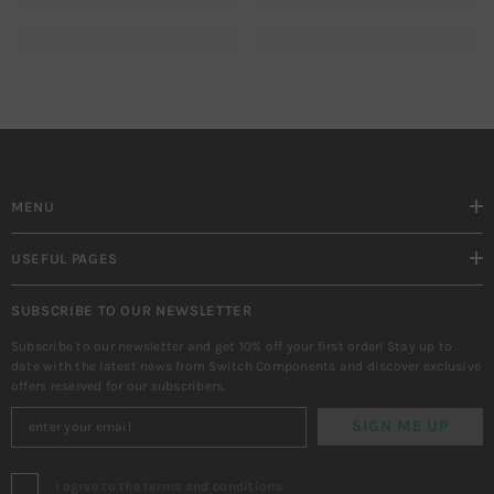
MENU
USEFUL PAGES
SUBSCRIBE TO OUR NEWSLETTER
Subscribe to our newsletter and get 10% off your first order! Stay up to
date with the latest news from Switch Components and discover exclusive
offers reserved for our subscribers.
SIGN ME UP
I agree to the terms and conditions